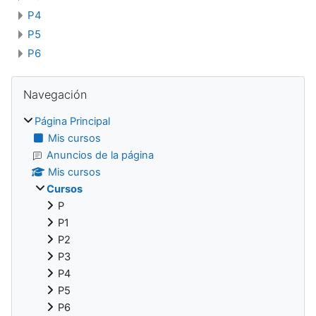
P4
P5
P6
Bloques
Salta Navegación
Navegación
Página Principal
Mis cursos
Anuncios de la página
Mis cursos
Cursos
P
P1
P2
P3
P4
P5
P6