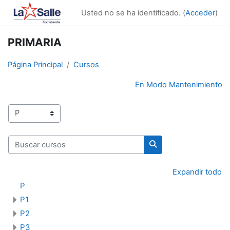
Salta al contenido principal
Usted no se ha identificado. (
Acceder
)
PRIMARIA
Página Principal
Cursos
En Modo Mantenimiento
Categorías
Buscar cursos
Buscar cursos
Expandir todo
P
P1
P2
P3